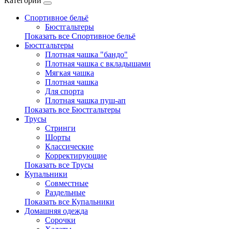
Категории
Спортивное бельё
Бюстгальтеры
Показать все Спортивное бельё
Бюстгальтеры
Плотная чашка "бандо"
Плотная чашка с вкладышами
Мягкая чашка
Плотная чашка
Для спорта
Плотная чашка пуш-ап
Показать все Бюстгальтеры
Трусы
Стринги
Шорты
Классические
Корректирующие
Показать все Трусы
Купальники
Совместные
Раздельные
Показать все Купальники
Домашняя одежда
Сорочки