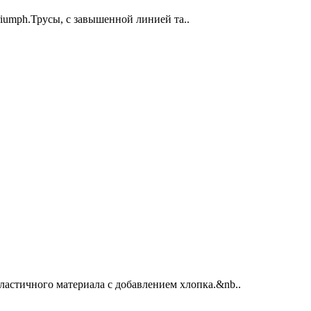
umph.Трусы, с завышенной линией та..
стичного материала с добавлением хлопка.&nb..