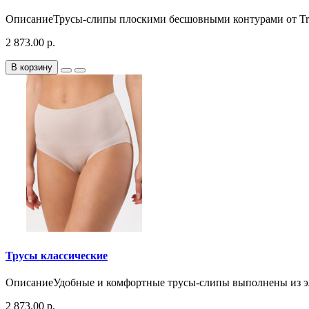
ОписаниеТрусы-слипы плоскими бесшовными контурами от Tri
2 873.00 р.
В корзину
Трусы классические
ОписаниеУдобные и комфортные трусы-слипы выполнены из эла
2 873.00 р.