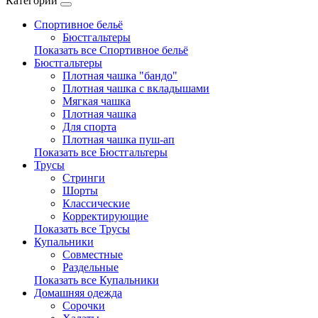
Категории
Спортивное бельё
Бюстгальтеры
Показать все Спортивное бельё
Бюстгальтеры
Плотная чашка "бандо"
Плотная чашка с вкладышами
Мягкая чашка
Плотная чашка
Для спорта
Плотная чашка пуш-ап
Показать все Бюстгальтеры
Трусы
Стринги
Шорты
Классические
Корректирующие
Показать все Трусы
Купальники
Совместные
Раздельные
Показать все Купальники
Домашняя одежда
Сорочки