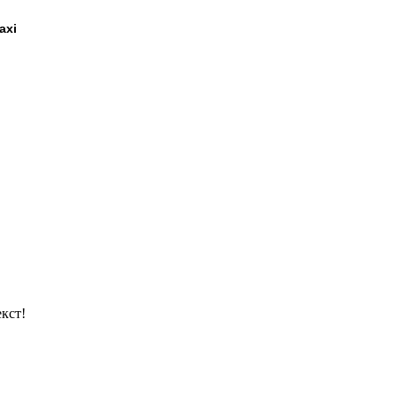
axi
кст!