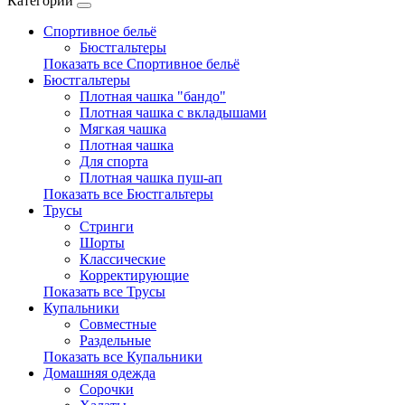
Категории
Спортивное бельё
Бюстгальтеры
Показать все Спортивное бельё
Бюстгальтеры
Плотная чашка "бандо"
Плотная чашка с вкладышами
Мягкая чашка
Плотная чашка
Для спорта
Плотная чашка пуш-ап
Показать все Бюстгальтеры
Трусы
Стринги
Шорты
Классические
Корректирующие
Показать все Трусы
Купальники
Совместные
Раздельные
Показать все Купальники
Домашняя одежда
Сорочки