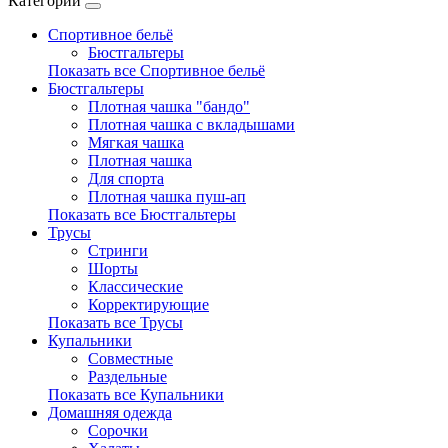
Категории
Спортивное бельё
Бюстгальтеры
Показать все Спортивное бельё
Бюстгальтеры
Плотная чашка "бандо"
Плотная чашка с вкладышами
Мягкая чашка
Плотная чашка
Для спорта
Плотная чашка пуш-ап
Показать все Бюстгальтеры
Трусы
Стринги
Шорты
Классические
Корректирующие
Показать все Трусы
Купальники
Совместные
Раздельные
Показать все Купальники
Домашняя одежда
Сорочки