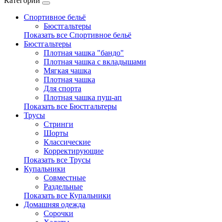
Категории
Спортивное бельё
Бюстгальтеры
Показать все Спортивное бельё
Бюстгальтеры
Плотная чашка "бандо"
Плотная чашка с вкладышами
Мягкая чашка
Плотная чашка
Для спорта
Плотная чашка пуш-ап
Показать все Бюстгальтеры
Трусы
Стринги
Шорты
Классические
Корректирующие
Показать все Трусы
Купальники
Совместные
Раздельные
Показать все Купальники
Домашняя одежда
Сорочки