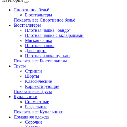
Категории
Спортивное бельё
Бюстгальтеры
Показать все Спортивное бельё
Бюстгальтеры
Плотная чашка "бандо"
Плотная чашка с вкладышами
Мягкая чашка
Плотная чашка
Для спорта
Плотная чашка пуш-ап
Показать все Бюстгальтеры
Трусы
Стринги
Шорты
Классические
Корректирующие
Показать все Трусы
Купальники
Совместные
Раздельные
Показать все Купальники
Домашняя одежда
Сорочки