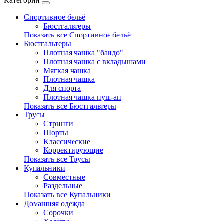
Категории
Спортивное бельё
Бюстгальтеры
Показать все Спортивное бельё
Бюстгальтеры
Плотная чашка "бандо"
Плотная чашка с вкладышами
Мягкая чашка
Плотная чашка
Для спорта
Плотная чашка пуш-ап
Показать все Бюстгальтеры
Трусы
Стринги
Шорты
Классические
Корректирующие
Показать все Трусы
Купальники
Совместные
Раздельные
Показать все Купальники
Домашняя одежда
Сорочки